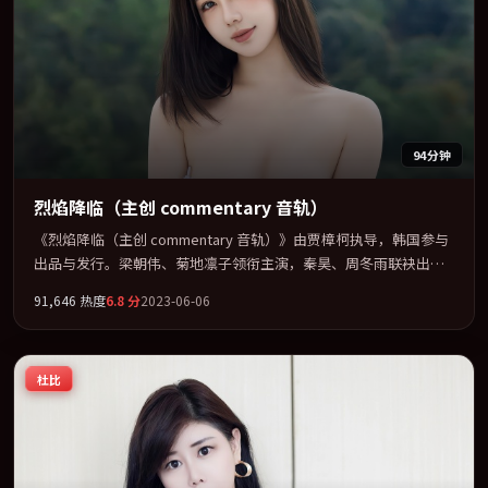
94分钟
烈焰降临（主创 commentary 音轨）
《烈焰降临（主创 commentary 音轨）》由贾樟柯执导，韩国参与
出品与发行。梁朝伟、菊地凛子领衔主演，秦昊、周冬雨联袂出
演。节奏凌厉，情绪在克制与爆发之间精准摆荡。全片以「爱情」
91,646
热度
6.8
分
2023-06-06
类型为骨架，在叙事、表演与视听上力求统一。定于 2023-07-09 在
内地院线及主流平台同步亮相，2023 年度话题片中口碑稳健，适合
喜欢强情节与人物弧光的观众完整观看。
杜比