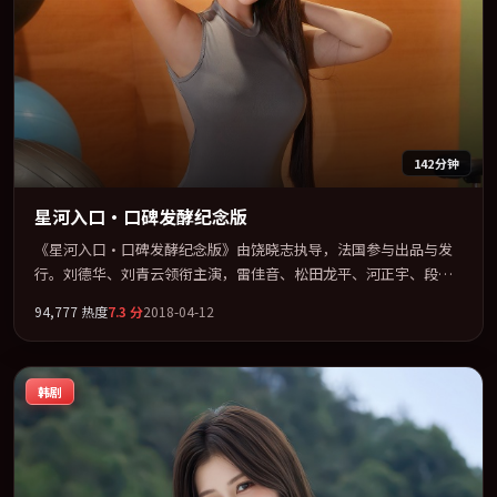
142分钟
星河入口·口碑发酵纪念版
《星河入口·口碑发酵纪念版》由饶晓志执导，法国参与出品与发
行。刘德华、刘青云领衔主演，雷佳音、松田龙平、河正宇、段奕
宏联袂出演。群像并立，每个人物都背负不可告人的过去。全片以
94,777
热度
7.3
分
2018-04-12
「战争」类型为骨架，在叙事、表演与视听上力求统一。定于
2018-01-24 在内地院线及主流平台同步亮相，2018 年度话题片中口
碑稳健，适合喜欢强情节与人物弧光的观众完整观看。
韩剧