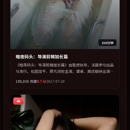
150分钟
暗夜码头：导演剪辑加长篇
《暗夜码头：导演剪辑加长篇》由管虎执导，法国参与出品
与发行。松田龙平、廖凡领衔主演，谭卓、周迅联袂出演。
以冷峻镜头剖开都市缝隙里的人性温度。全片以「奇幻」类
188,836
热度
6.7
分
2017-07-20
型为骨架，在叙事、表演与视听上力求统一。定于 2017-
07-23 在内地院线及主流平台同步亮相，2017 年度话题片中
口碑稳健，适合喜欢强情节与人物弧光的观众完整观看。
4K