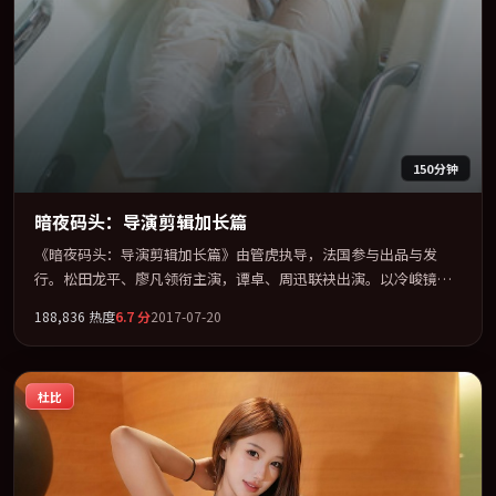
150分钟
暗夜码头：导演剪辑加长篇
《暗夜码头：导演剪辑加长篇》由管虎执导，法国参与出品与发
行。松田龙平、廖凡领衔主演，谭卓、周迅联袂出演。以冷峻镜头
剖开都市缝隙里的人性温度。全片以「奇幻」类型为骨架，在叙
188,836
热度
6.7
分
2017-07-20
事、表演与视听上力求统一。定于 2017-07-23 在内地院线及主流平
台同步亮相，2017 年度话题片中口碑稳健，适合喜欢强情节与人物
弧光的观众完整观看。
杜比