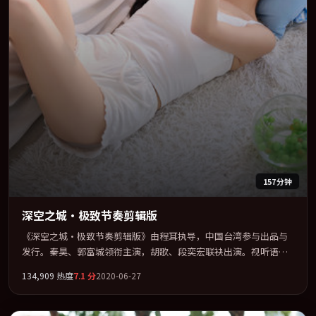
157分钟
深空之城·极致节奏剪辑版
《深空之城·极致节奏剪辑版》由程耳执导，中国台湾参与出品与
发行。秦昊、郭富城领衔主演，胡歌、段奕宏联袂出演。视听语言
实验感十足，却不失叙事上的共情力。全片以「动作」类型为骨
134,909
热度
7.1
分
2020-06-27
架，在叙事、表演与视听上力求统一。定于 2020-03-06 在内地院线
及主流平台同步亮相，2020 年度话题片中口碑稳健，适合喜欢强情
节与人物弧光的观众完整观看。