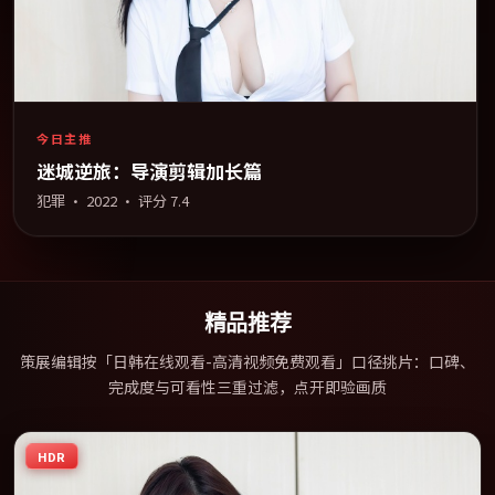
今日主推
迷城逆旅：导演剪辑加长篇
犯罪
·
2022
· 评分
7.4
精品推荐
策展编辑按「日韩在线观看-高清视频免费观看」口径挑片：口碑、
完成度与可看性三重过滤，点开即验画质
HDR