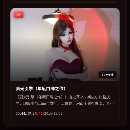
视听上力求统一。定于 2019-01-07 在内地院线及主流平台
同步亮相，2019 年度话题片中口碑稳健，适合喜欢强情节
4K
与人物弧光的观众完整观看。
122分钟
弧光引擎（年度口碑之作）
《弧光引擎（年度口碑之作）》由史蒂文·斯皮尔伯格执
导，印度参与出品与发行。王景春、河正宇领衔主演，易烊
千玺、孙艺珍联袂出演。把一场意外写成对命运与选择的漫
60,441
热度
6.7
分
2016-12-09
长追问。全片以「悬疑」类型为骨架，在叙事、表演与视听
上力求统一。定于 2016-06-22 在内地院线及主流平台同步
亮相，2016 年度话题片中口碑稳健，适合喜欢强情节与人