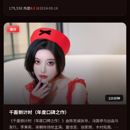
联袂出演。多条时间线交织，真相在最后一刻才缓缓合拢。全片以
179,558
热度
6.3
分
2024-08-16
「悬疑」类型为骨架，在叙事、表演与视听上力求统一。定于
2024-06-05 在内地院线及主流平台同步亮相，2024 年度话题片中口
碑稳健，适合喜欢强情节与人物弧光的观众完整观看。
高分
123分钟
千面倒计时（年度口碑之作）
《千面倒计时（年度口碑之作）》由陈思诚执导，法国参与出品与
发行。李秉宪、梁朝伟领衔主演，雷佳音、张家辉、木村拓哉、赵