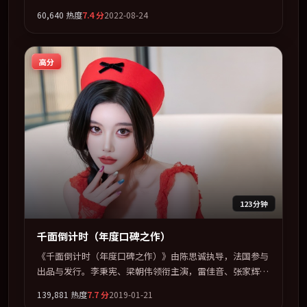
张子枫联袂出演。在罪案类型框架下完成对时代焦虑的隐喻
60,640
热度
7.4
分
2022-08-24
表达。全片以「犯罪」类型为骨架，在叙事、表演与视听上
力求统一。定于 2022-09-22 在内地院线及主流平台同步亮
相，2022 年度话题片中口碑稳健，适合喜欢强情节与人物
高分
弧光的观众完整观看。
123分钟
千面倒计时（年度口碑之作）
《千面倒计时（年度口碑之作）》由陈思诚执导，法国参与
出品与发行。李秉宪、梁朝伟领衔主演，雷佳音、张家辉、
木村拓哉、赵丽颖联袂出演。用悬疑外壳包裹对家庭与归属
139,881
热度
7.7
分
2019-01-21
的柔软书写。全片以「战争」类型为骨架，在叙事、表演与