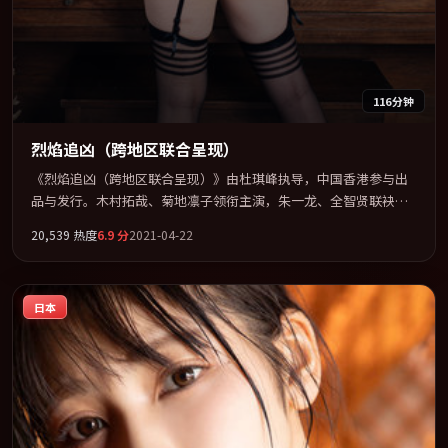
116分钟
烈焰追凶（跨地区联合呈现）
《烈焰追凶（跨地区联合呈现）》由杜琪峰执导，中国香港参与出
品与发行。木村拓哉、菊地凛子领衔主演，朱一龙、全智贤联袂出
演。节奏凌厉，情绪在克制与爆发之间精准摆荡。全片以「动作」
20,539
热度
6.9
分
2021-04-22
类型为骨架，在叙事、表演与视听上力求统一。定于 2021-02-21 在
内地院线及主流平台同步亮相，2021 年度话题片中口碑稳健，适合
喜欢强情节与人物弧光的观众完整观看。
日本