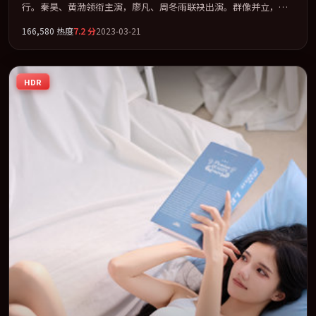
行。秦昊、黄渤领衔主演，廖凡、周冬雨联袂出演。群像并立，每
个人物都背负不可告人的过去。全片以「犯罪」类型为骨架，在叙
166,580
热度
7.2
分
2023-03-21
事、表演与视听上力求统一。定于 2023-03-05 在内地院线及主流平
台同步亮相，2023 年度话题片中口碑稳健，适合喜欢强情节与人物
弧光的观众完整观看。
HDR