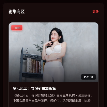
物弧光的观众完整观看。
剧集专区
更多
HDR
157分钟
第七风云：导演剪辑加长篇
《第七风云：导演剪辑加长篇》由克里斯托弗·诺兰执导，
中国台湾参与出品与发行。梁朝伟、巩俐领衔主演，沈腾、
刘亦菲、谭卓联袂出演。多条时间线交织，真相在最后一刻