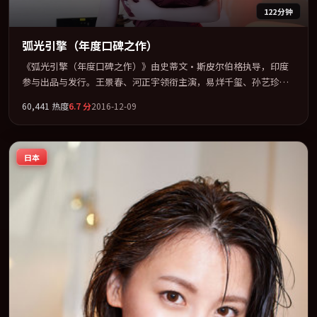
122分钟
弧光引擎（年度口碑之作）
《弧光引擎（年度口碑之作）》由史蒂文·斯皮尔伯格执导，印度
参与出品与发行。王景春、河正宇领衔主演，易烊千玺、孙艺珍联
袂出演。把一场意外写成对命运与选择的漫长追问。全片以「悬
60,441
热度
6.7
分
2016-12-09
疑」类型为骨架，在叙事、表演与视听上力求统一。定于 2016-06-
22 在内地院线及主流平台同步亮相，2016 年度话题片中口碑稳健，
适合喜欢强情节与人物弧光的观众完整观看。
日本