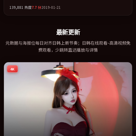
丽颖联袂出演。用悬疑外壳包裹对家庭与归属的柔软书写。全片以
139,881
热度
7.7
分
2019-01-21
「战争」类型为骨架，在叙事、表演与视听上力求统一。定于
2019-01-07 在内地院线及主流平台同步亮相，2019 年度话题片中口
碑稳健，适合喜欢强情节与人物弧光的观众完整观看。
最新更新
元数据与海报位每日对齐日韩上新节奏；日韩在线观看-高清视频免
费观看，少跳转直达播放与详情
4K