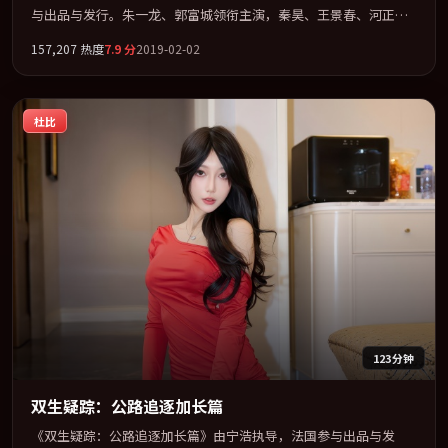
与出品与发行。朱一龙、郭富城领衔主演，秦昊、王景春、河正
宇、周冬雨联袂出演。多条时间线交织，真相在最后一刻才缓缓合
157,207
热度
7.9
分
2019-02-02
拢。全片以「奇幻」类型为骨架，在叙事、表演与视听上力求统
一。定于 2019-11-12 在内地院线及主流平台同步亮相，2019 年度
话题片中口碑稳健，适合喜欢强情节与人物弧光的观众完整观看。
杜比
123分钟
双生疑踪：公路追逐加长篇
《双生疑踪：公路追逐加长篇》由宁浩执导，法国参与出品与发