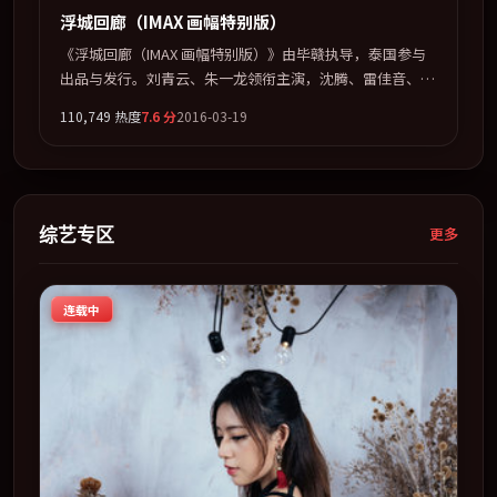
浮城回廊（IMAX 画幅特别版）
《浮城回廊（IMAX 画幅特别版）》由毕赣执导，泰国参与
出品与发行。刘青云、朱一龙领衔主演，沈腾、雷佳音、张
家辉联袂出演。多条时间线交织，真相在最后一刻才缓缓合
110,749
热度
7.6
分
2016-03-19
拢。全片以「爱情」类型为骨架，在叙事、表演与视听上力
求统一。定于 2016-09-09 在内地院线及主流平台同步亮
相，2016 年度话题片中口碑稳健，适合喜欢强情节与人物
弧光的观众完整观看。
综艺专区
更多
连载中