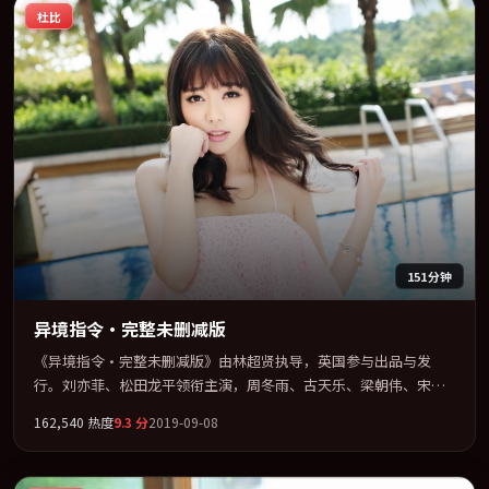
杜比
151分钟
异境指令·完整未删减版
《异境指令·完整未删减版》由林超贤执导，英国参与出品与发
行。刘亦菲、松田龙平领衔主演，周冬雨、古天乐、梁朝伟、宋康
昊联袂出演。公路、追车与心理战三线并进，张力持续堆叠。全片
162,540
热度
9.3
分
2019-09-08
以「奇幻」类型为骨架，在叙事、表演与视听上力求统一。定于
2019-03-28 在内地院线及主流平台同步亮相，2019 年度话题片中口
碑稳健，适合喜欢强情节与人物弧光的观众完整观看。