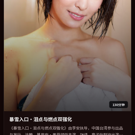
130分钟
暴雪入口·泪点与燃点双强化
《暴雪入口·泪点与燃点双强化》由李安执导，中国台湾参与出品
与发行。沈腾、基里安·墨菲领衔主演，张译、章子怡联袂出演。