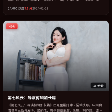
用悬疑外壳包裹对家庭与归属的柔软书写。全片以「喜剧」类型为
24,000
热度
9.1
分
2024-01-23
骨架，在叙事、表演与视听上力求统一。定于 2024-06-12 在内地院
线及主流平台同步亮相，2024 年度话题片中口碑稳健，适合喜欢强
情节与人物弧光的观众完整观看。
HDR
157分钟
第七风云：导演剪辑加长篇
《第七风云：导演剪辑加长篇》由克里斯托弗·诺兰执导，中国台
湾参与出品与发行。梁朝伟、巩俐领衔主演，沈腾、刘亦菲、谭卓