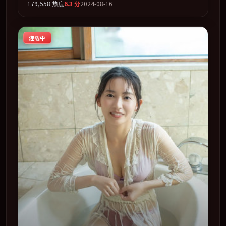
179,558
热度
6.3
分
2024-08-16
才缓缓合拢。全片以「悬疑」类型为骨架，在叙事、表演与
视听上力求统一。定于 2024-06-05 在内地院线及主流平台
同步亮相，2024 年度话题片中口碑稳健，适合喜欢强情节
连载中
与人物弧光的观众完整观看。