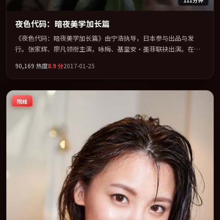
夜色代码：暗夜美学加长篇
《夜色代码：暗夜美学加长篇》由宁浩执导，日本参与出品与发
行。张家辉、廖凡领衔主演，咏梅、基里安·墨菲联袂出演。在罪
案类型框架下完成对时代焦虑的隐喻表达。全片以「爱情」类型为
90,169
热度
8.9
分
2017-01-25
骨架，在叙事、表演与视听上力求统一。定于 2017-01-23 在内地院
线及主流平台同步亮相，2017 年度话题片中口碑稳健，适合喜欢强
情节与人物弧光的观众完整观看。
院线