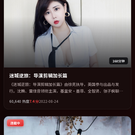
168分钟
迷城逆旅：导演剪辑加长篇
《迷城逆旅：导演剪辑加长篇》由徐克执导，英国参与出品与发
行。沈腾、雷佳音领衔主演，基里安·墨菲、全智贤、张子枫联袂
出演。在罪案类型框架下完成对时代焦虑的隐喻表达。全片以「犯
60,640
热度
7.4
分
2022-08-24
罪」类型为骨架，在叙事、表演与视听上力求统一。定于 2022-09-
22 在内地院线及主流平台同步亮相，2022 年度话题片中口碑稳健，
适合喜欢强情节与人物弧光的观众完整观看。
连载中