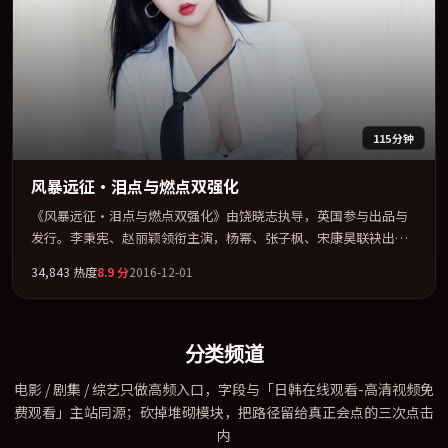
115分钟
风暴远征·泪点与燃点双强化
《风暴远征·泪点与燃点双强化》由饶晓志执导，英国参与出品与
发行。李秉宪、赵丽颖领衔主演，杨幂、张子枫、宋康昊联袂出
演。以冷峻镜头剖开都市缝隙里的人性温度。全片以「传记」类型
34,843
热度
8.9
分
2016-12-01
为骨架，在叙事、表演与视听上力求统一。定于 2016-10-06 在内地
院线及主流平台同步亮相，2016 年度话题片中口碑稳健，适合喜欢
强情节与人物弧光的观众完整观看。
分类频道
电影 / 剧集 / 综艺只做高频入口，字段与「日韩在线观看-高清视频免
费观看」主站同源；砍掉堆砌模块，把路径留给真正会点的三次点击
内